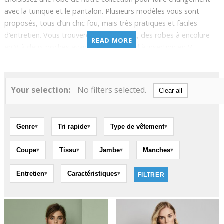
avec la tunique et le pantalon. Plusieurs modèles vous sont
proposés, tous d’un chic fou, mais très pratiques et faciles
d’entretien. Vous trouverez, notamment, des robes à encolure
READ MORE
en V à deux poches avant, en lin avec col à insertion en V
disponible en 6 couleurs, à boutonnage asymétrique, à col en
éventail ou à revers de couleur contrastante.
Your selection:
No filters selected.
Clear all
Genre
Tri rapide
Type de vêtement
▾
▾
▾
Coupe
Tissu
Jambe
Manches
▾
▾
▾
▾
Entretien
Caractéristiques
▾
▾