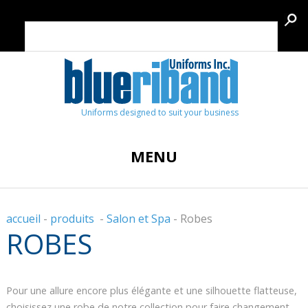
Uniforms designed to suit your business
MENU
accueil
-
produits
-
Salon et Spa
-
Robes
ROBES
Pour une allure encore plus élégante et une silhouette flatteuse,
choisissez une robe de notre collection pour faire changement