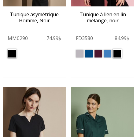
Tunique à lien en lin
Tunique asymétrique
mélangé, noir
Homme, Noir
FD3580
84.99$
MM0290
74.99$