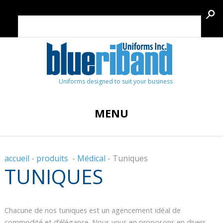
Uniforms designed to suit your business
MENU
accueil
-
produits
-
Médical
-
Tuniques
TUNIQUES
Chacune de nos tuniques est un agencement idéal de
commodité et d’élégance. Nous vous en proposons en divers