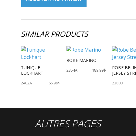
SIMILAR PRODUCTS
ROBE MARINO
TUNIQUE
ROBE BELI
2354A
189.99$
LOCKHART
JERSEY ST
2402A
65.99$
2380D
AUTRES PAGES