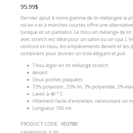
95.99$
Dernier ajout à notre gamme de lin mélangée la p
col en v et à manches courtes offre une alternativ
tunique et un pantalon. Le tissu en mélange de lin l
avec stretch est idéal pour un salon ou un spa. L'en
ceinture en tissu, les empiècements devant et les
combinent pour donner un look élégant et poli.
Tissu léger en lin mélangé stretch
devant
Deux poches plaquées
72% polyester, 23% lin, 3% polyamide, 2% éla
Lavez à 40 ° C
Vêtement facile d'entretien, nécessitant un
Longueur 100 cm
PRODUCT CODE:
FD3780
GRANDEUR:
2-22