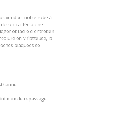
lus vendue, notre robe à
e décontractée à une
éger et facile d'entretien
colure en V flatteuse, la
 poches plaquées se
sthanne.
 minimum de repassage