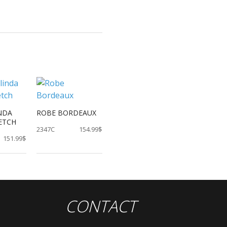
NDA
ROBE BORDEAUX
RETCH
2347C
154.99$
151.99$
CONTACT