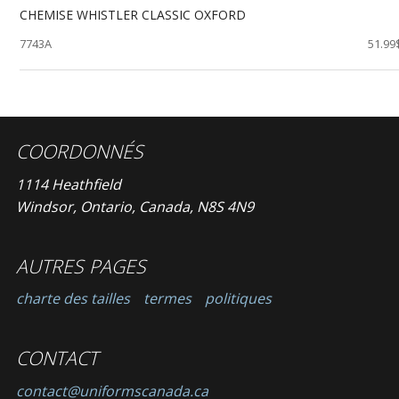
CHEMISE WHISTLER CLASSIC OXFORD
7743A
51.99
COORDONNÉS
1114 Heathfield
Windsor, Ontario, Canada, N8S 4N9
AUTRES PAGES
charte des tailles
termes
politiques
CONTACT
contact@uniformscanada.ca