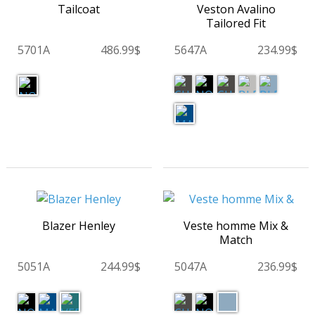
Tailcoat
Veston Avalino
Tailored Fit
5701A
486.99$
5647A
234.99$
Blazer Henley
Veste homme Mix &
Match
5051A
244.99$
5047A
236.99$