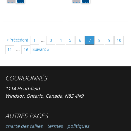
...
« Précédent
1
3
4
5
6
7
8
9
10
...
Suivant »
11
16
COORDONNÉS
1114 Heathfield
Windsor, Ontario, Canada, N8S 4N9
AUTRES PAGES
charte des tailles
termes
politiques