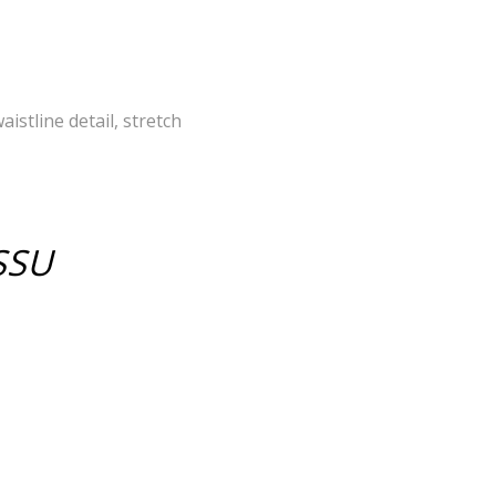
istline detail, stretch
SSU