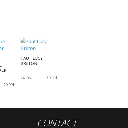
HAUT LUCY
BRETON
É
KER
2430A
59.99$
29.99$
CONTACT