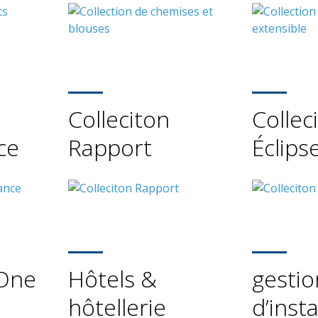
Colleciton
Collec
ce
Rapport
Éclips
 One
Hôtels &
gestio
hôtellerie
d’inst