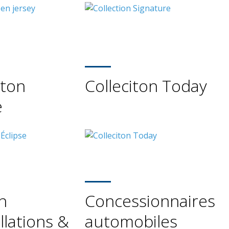
iton
Colleciton Today
e
n
Concessionnaires
allations &
automobiles