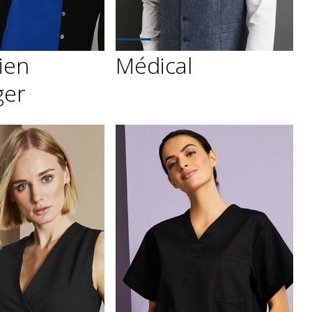
ien
Médical
ger