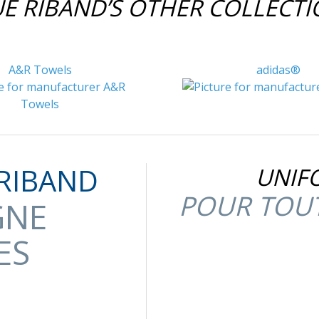
E RIBAND’S OTHER COLLECT
A&R Towels
adidas®
RIBAND
UNIF
POUR TOUT
GNE
ES